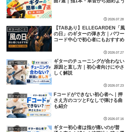
曲7選｜指1本・単音から始めよう
2026.07.28
【TABあり】ELLEGARDEN「風
ギターのこと
の日」のギターの弾き方｜パワー
コード中心で初心者にもおすすめ
2026.07.27
ギターのチューニングが合わない
ギターのこと
原因と直し方｜初心者向けにやさ
しく解説
2026.07.23
Fコードができない初心者へ｜押
ギターのこと
さえ方のコツとFなしで弾ける曲
も紹介
2026.07.16
ギター初心者は指が痛いのが普
ギターのこと