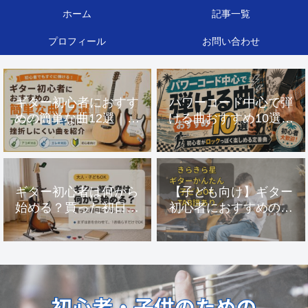
ホーム
記事一覧
プロフィール
お問い合わせ
ギター初心者におすす
パワーコード中心で弾
めの簡単な曲12選｜ア
ける曲おすすめ10選｜
コギ・エレキ別に挫折
初心者がロックっぽく
しにくい曲を紹介
楽しめる定番曲
ギター初心者は何から
【子ども向け】ギター
始める？買った初日に
初心者におすすめの曲
やること7つ【大人・子
『きらきら星』｜最初
どもOK】
の1曲はこれでOK