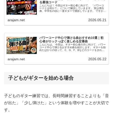
る最強コード
こんにちは！ 今回はギター初心者に向けて、 「パワーコ
ードとは何か？」 について解説していきます。 実は僕自
身、中学生の頃に一度ギターで挫折しています。 ですが、
パワーコードを覚えたことで「曲が弾ける！」という感覚
を初めて味わい、そこから一...
arajam.net
2026.05.21
パワーコード中心で弾ける曲おすすめ10選｜初
心者がロックっぽく楽しめる定番曲
こんにちは。 今回は、ギター初心者の方に向けて、パワー
コード中心で弾けるおすすめ曲を紹介します。 ギターを始
めたばかりの頃って、C、G、F、Bなどのコードをきれい
に鳴らすのがかなり難しいですよね。 僕自身も中学生の
頃、最初はアコギを買っても...
arajam.net
2026.05.22
子どもがギターを始める場合
子どものギター練習では、長時間練習することよりも「音
が出た」「少し弾けた」という体験を増やすことが大切で
す。