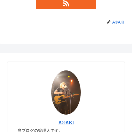
A®️AKI
A®️AKI
当ブログの管理人です。