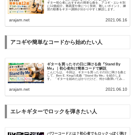
ギター初心者におすすめの簡単な曲を、アコギ・エレキ別
に12曲紹介。難易度や身につく技術、難しいポイント、練
習の順番をギター講師が分かりやすく解説します。
arajam.net
2021.06.16
アコギや簡単なコードから始めたい人
ギターを買ったその日に弾ける曲『Stand By
Me』｜初心者向け簡単コードで解説
こんにちは。 今回は、ギターを買ったその日に弾ける曲と
して、Ben E. Kingの名曲『Stand By Me』を紹介しま
す。 「ギターを始めたばかりだけど、何か1曲弾いてみた
い」「コードはまだ難しいけど、ジャカジャカ弾く楽しさ
を味わいた...
arajam.net
2021.06.10
エレキギターでロックを弾きたい人
パワーコードとは？初心者でもロックっぽく弾け