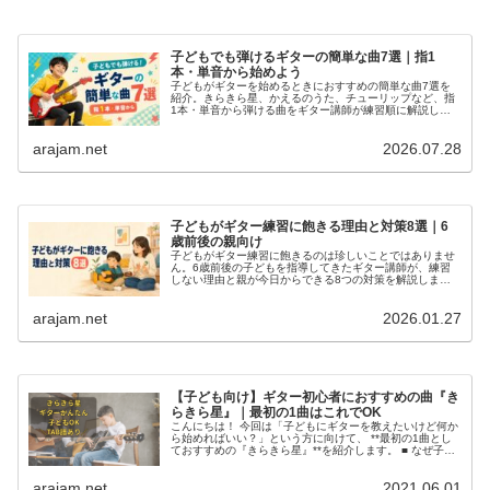
子どもでも弾けるギターの簡単な曲7選｜指1
本・単音から始めよう
子どもがギターを始めるときにおすすめの簡単な曲7選を
紹介。きらきら星、かえるのうた、チューリップなど、指
1本・単音から弾ける曲をギター講師が練習順に解説しま
す。
arajam.net
2026.07.28
子どもがギター練習に飽きる理由と対策8選｜6
歳前後の親向け
子どもがギター練習に飽きるのは珍しいことではありませ
ん。6歳前後の子どもを指導してきたギター講師が、練習
しない理由と親が今日からできる8つの対策を解説しま
す。
arajam.net
2026.01.27
【子ども向け】ギター初心者におすすめの曲『き
らきら星』｜最初の1曲はこれでOK
こんにちは！ 今回は「子どもにギターを教えたいけど何か
ら始めればいい？」という方に向けて、 **最初の1曲とし
ておすすめの『きらきら星』**を紹介します。 ■ なぜ子ど
もにギターは難しいのか？ 私はギター講師をしています
が、生徒さんの約9割...
arajam.net
2021.06.01