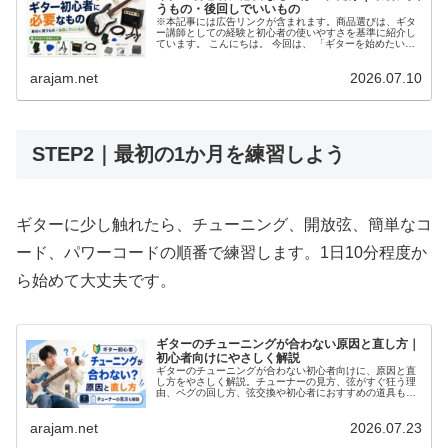
うもの・後回しでいいもの
※本記事には広告リンクが含まれます。商品選びは、ギタ
ー講師としての経験と初心者の使いやすさを基準に紹介し
ています。 こんにちは。 今回は、 「ギターを始めたいけ
ど、何を買えばいいの？」 という方に向けて、初心者に必
要なものを分かりやすく解説...
arajam.net
2026.07.10
STEP2｜最初の1か月を練習しよう
ギターに少し触れたら、チューニング、開放弦、簡単なコ
ード、パワーコードの順番で練習します。1日10分程度か
ら始めて大丈夫です。
ギターのチューニングが合わない原因と直し方｜
初心者向けにやさしく解説
ギターのチューニングが合わない初心者向けに、原因と直
し方をやさしく解説。チューナーの見方、弦がすぐ狂う理
由、ペグの回し方、弦交換や初心者におすすめの道具も紹
介します。
arajam.net
2026.07.23