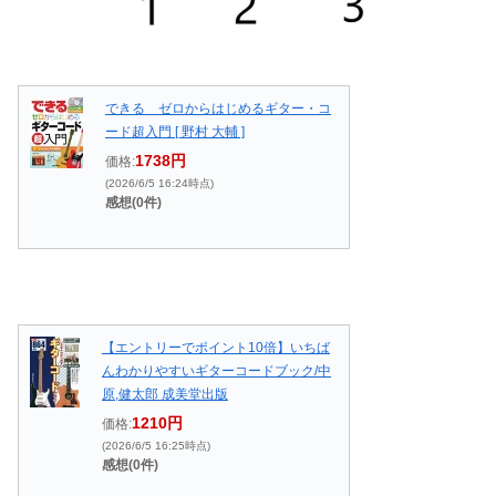
できる ゼロからはじめるギター・コ
ード超入門 [ 野村 大輔 ]
1738円
価格:
(2026/6/5 16:24時点)
感想(0件)
【エントリーでポイント10倍】いちば
んわかりやすいギターコードブック/中
原,健太郎 成美堂出版
1210円
価格:
(2026/6/5 16:25時点)
感想(0件)