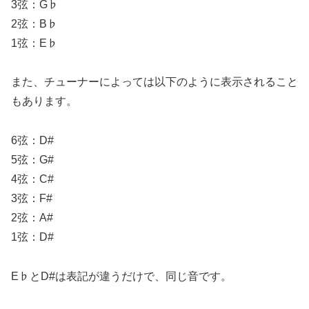
3弦：G♭
2弦：B♭
1弦：E♭
また、チューナーによっては以下のように表示されること
もあります。
6弦：D#
5弦：G#
4弦：C#
3弦：F#
2弦：A#
1弦：D#
E♭とD#は表記が違うだけで、同じ音です。