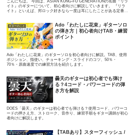
こんにちは。 今回は、ASIAN KUNG-FU GENERATIONの名曲『リラ
イト』のギターについて、初心者向けに解説していきます。 『リラ
イト』といえば、邦ロック好きなら一度は耳にしたことがある定番曲
です。 疾走感のあるバンドサウンド...
Ado「わたしに花束」ギターソロ
ギターのこと
の弾き方｜初心者向けTAB・練習
ポイント
Ado「わたしに花束」のギターソロを初心者向けに解説。TAB、使用
ポジション、指使い、チョーキング・スライドのコツ、50％・
70％・原曲速度での練習方法を紹介します。
曇天のギターは初心者でも弾け
ギターのこと
る？4コード・パワーコードの弾
き方を解説
DOES「曇天」のギターは初心者でも弾ける？使用コード、パワーコ
ードの押さえ方、ストローク、音作り、練習手順をギター講師が初心
者向けに解説します。
【TABあり】スターフィッシュ /
ギターのこと