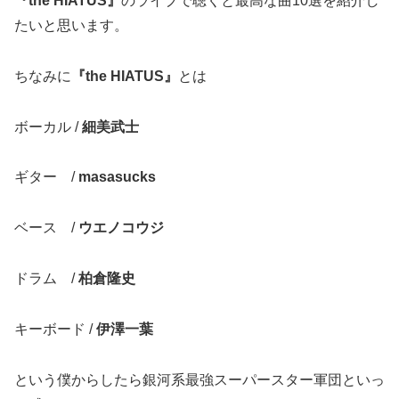
『the HIATUS』
のライブで聴くと最高な曲10選を紹介し
たいと思います。
ちなみに
『the HIATUS』
とは
ボーカル /
細美武士
ギター /
masasucks
ベース /
ウエノコウジ
ドラム /
柏倉隆史
キーボード /
伊澤一葉
という僕からしたら銀河系最強スーパースター軍団といっ